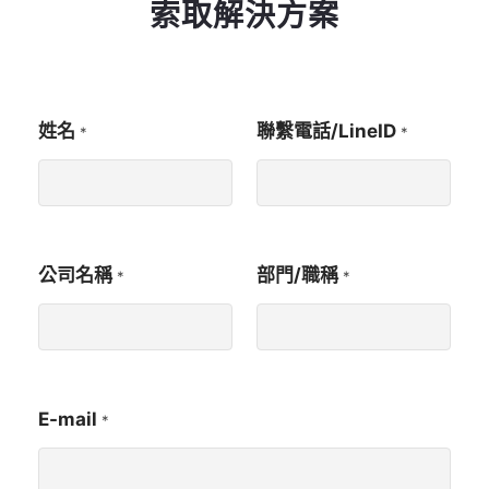
索取解決方案
姓
姓名
聯繫電話/LineID
*
*
名
*
請
留
下
您
的
公司名稱
部門/職稱
*
*
業
務
需
求
，
將
有
E-mail
*
專
人
與
您