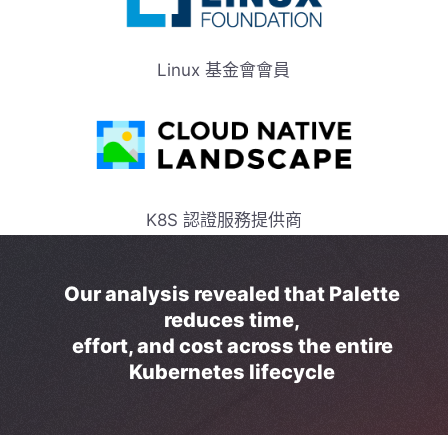
Linux 基金會會員
K8S 認證服務提供商
Our analysis revealed that Palette
reduces time,
effort, and cost across the entire
Kubernetes lifecycle